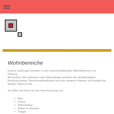
Handwerkliche Qualität und professionelle Umsetzung ist unser Ziel.
Wohnbereiche
Unsere Leistungen kommen in den unterschiedlichsten Wohnbereichen zur
Geltung.
Wir beraten Sie umfassend über Materialeigenschaften wie Abriebfestigkeit,
Rutschsicherheit, Fleckenempfindlichkeit und den weiteren Kriterien zur Auswahl der
idealen Fliese für Sie.
So helfen wir Ihnen bei der Verschönerung von:
Bad
Küche
Wohnzimmer
Balkon & Terrasse
Treppe