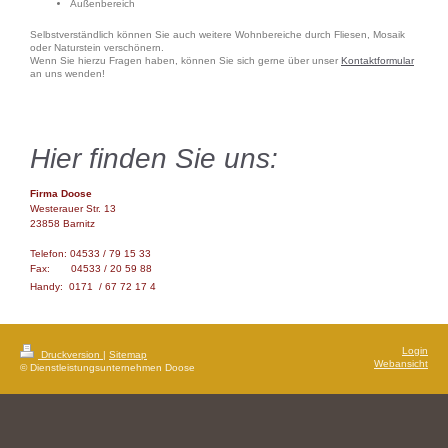
Außenbereich
Selbstverständlich können Sie auch weitere Wohnbereiche durch Fliesen, Mosaik
oder Naturstein verschönern.
Wenn Sie hierzu Fragen haben, können Sie sich gerne über unser
Kontakt
formular
an uns wenden!
Hier finden Sie uns:
Firma Doose
Westerauer Str. 13
23858 Barnitz
Telefon: 04533 / 79 15 33
Fax: 04533 / 20 59 88
Handy: 0171 / 67 72 17 4
Login
Druckversion
|
Sitemap
Webansicht
© Dienstleistungsunternehmen Doose